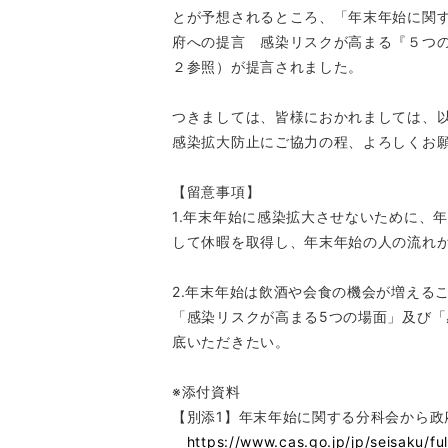
とが予想されるところ、「年末年始に関
府への提言 感染リスクが高まる『５つ
２参照）が提言されました。
つきましては、皆様におかれましては、
感染拡大防止にご協力の程、よろしくお
【留意事項】
1.年末年始に感染拡大させないために、
して休暇を取得し、年末年始の人の流れ
2.年末年始は飲酒や会食の機会が増える
「感染リスクが高まる5つの場面」及び
底いただきたい。
※添付資料
【別添1】年末年始に関する分科会から政
https://www.cas.go.jp/jp/seisaku/fu