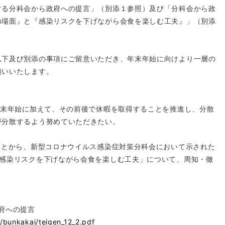
する分科会から政府への提言」（別添１参照）及び「分科会から政
の場面』と『感染リスクを下げながら会食を楽しむ工夫』」（別添
以下及び別添の事項にご留意いただき、年末年始に向けより一層の
願いいたします。
年末年始に加えて、その前後で休暇を取得することを推進し、分散
が分散するよう努めていただきたい。
ことから、新型コロナウイルス感染症対策分科会において示された
「感染リスクを下げながら会食を楽しむ工夫」について、周知・徹
府への提言
l/bunkakai/teigen_12_2.pdf