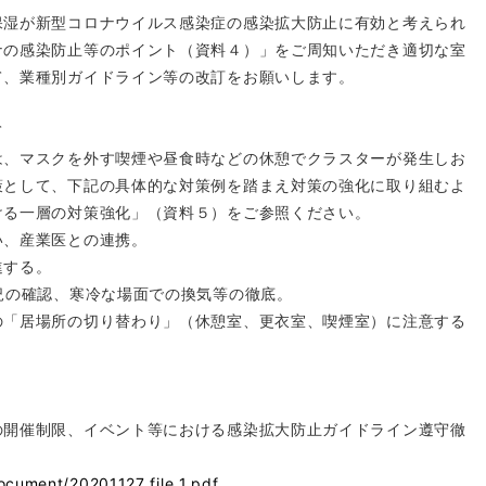
湿が新型コロナウイルス感染症の感染拡大防止に有効と考えられ
ナの感染防止等のポイント（資料４）」をご周知いただき適切な室
て、業種別ガイドライン等の改訂をお願いします。
て
、マスクを外す喫煙や昼食時などの休憩でクラスターが発生しお
策として、下記の具体的な対策例を踏まえ対策の強化に取り組むよ
ける一層の対策強化」（資料５）をご参照ください。
、産業医との連携。
進する。
況の確認、寒冷な場面での換気等の徹底。
「居場所の切り替わり」（休憩室、更衣室、喫煙室）に注意する
の開催制限、イベント等における感染拡大防止ガイドライン遵守徹
ocument/20201127_file_1.pdf