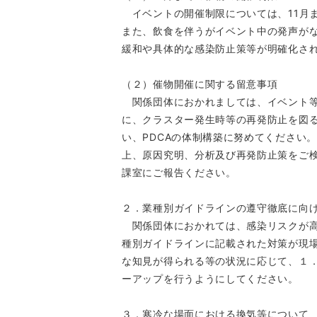
イベントの開催制限については、11月
また、飲食を伴うがイベント中の発声が
緩和や具体的な感染防止策等が明確化さ
（２）催物開催に関する留意事項
関係団体におかれましては、イベント等
に、クラスター発生時等の再発防止を図
い、PDCAの体制構築に努めてください
上、原因究明、分析及び再発防止策をご
課室にご報告ください。
２．業種別ガイドラインの遵守徹底に向
関係団体におかれては、感染リスクが高
種別ガイドラインに記載された対策が現
な知見が得られる等の状況に応じて、１．
ーアップを行うようにしてください。
３．寒冷な場面における換気等について