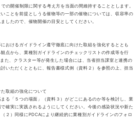
までの開催制限に関する考え方を当面の間維持することとします。
ないことを前提としうる催物等の一部の催物については、収容率の
れましたので、催物開催の目安としてください。
におけるガイドライン遵守徹底に向けた取組を強化するととも
る観点から、業種別ガイドラインのチェックリストの作成等を行
。また、クラスター等が発生した場合には、当省担当課室と連携の
検討いただくとともに、報告書様式例（資料２）を参照の上、担当
けた取組の強化について
まる「５つの場面」（資料３）がどこにあるのか等を検討し、業
場で確実に実践されるようにしてください。今後の感染状況や新た
（２）同様にPDCAにより継続的に業種別ガイドラインのフォロ