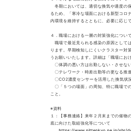
冬期においては、適切な換気や適度の保
るため、「寒冷な場面における新型コロ
内環境を維持するとともに、必要に応じ
４．職場における一層の対策強化につい
職場で最近見られる感染の原因としては
ります。早期検知しにくいクラスター対
うお願いいたします。詳細は「職場にお
〇体調の悪い方は出勤しない・させない
〇テレワーク・時差出勤等の更なる推
〇CO2濃度センサーを活用した換気状
〇「５つの場面」の周知、特に職場での
こと。
※資料
１：【事務連絡】来年２月末までの催物
底に向けた取組強化等について
https://www.nittenkyo.ne.jp/shr/d