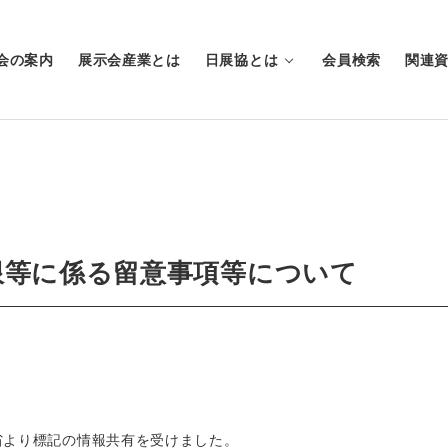
会の案内
展示会産業とは
日展協とは
会員検索
関連
限等に係る留意事項等について
省より標記の情報共有を受けました。