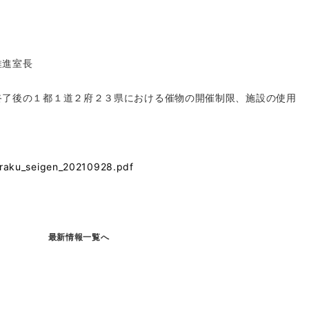
推進室長
終了後の１都１道２府２３県における催物の開催制限、施設の使用
enraku_seigen_20210928.pdf
最新情報一覧へ