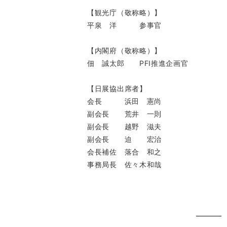
【観光庁（敬称略）】
平泉 洋 参事官
【内閣府（敬称略）】
佃 誠太郎 PFI推進企画官
【日展協出席者】
会長 浜田 憲尚
副会長 荒井 一則
副会長 越野 滋夫
副会長 迫 宏治
会長補佐 落合 和之
事務局長 佐々木和哉