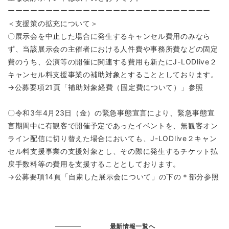
ーーーーーーーーーーーーーーーーーーーーーーーーーーー
＜支援策の拡充について＞
〇展示会を中止した場合に発生するキャンセル費用のみなら
ず、当該展示会の主催者における人件費や事務所費などの固定
費のうち、公演等の開催に関連する費用も新たにJ-LODlive２
キャンセル料支援事業の補助対象とすることとしております。
→公募要項21頁「補助対象経費（固定費について）」参照
〇令和3年4月23日（金）の緊急事態宣言により、緊急事態宣
言期間中に有観客で開催予定であったイベントを、無観客オン
ライン配信に切り替えた場合においても、J-LODlive２キャン
セル料支援事業の支援対象とし、その際に発生するチケット払
戻手数料等の費用を支援することとしております。
→公募要項14頁「自粛した展示会について」の下の＊部分参照
最新情報一覧へ