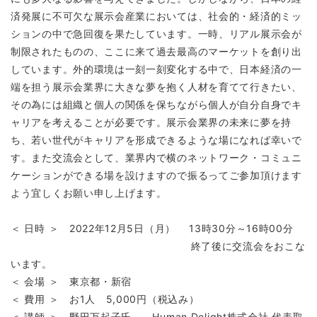
済発展に不可欠な展示会産業においては、社会的・経済的ミッ
ションの中で急回復を果たしています。一時、リアル展示会が
制限されたものの、ここに来て過去最高のマーケットを創り出
しています。外的環境は一刻一刻変化する中で、日本経済の一
端を担う展示会業界に大きな夢を抱く人材を育てて行きたい、
その為には組織と個人の関係を保ちながら個人が自分自身でキ
ャリアを考えることが必要です。展示会業界の未来に夢を持
ち、若い世代がキャリアを形成できるような場になれば幸いで
す。また交流会として、業界内で横のネットワーク・コミュニ
ケーションができる場を設けますので振るってご参加頂けます
よう宜しくお願い申し上げます。
＜ 日時 ＞ 2022年12月5日（月） 13時30分～16時00分
終了後に交流会をおこな
います。
＜ 会場 ＞ 東京都・新宿
＜ 費用 ＞ お1人 5,000円（税込み）
＜ 講師 ＞ 野田万起子氏 Human Delight株式会社 代表取