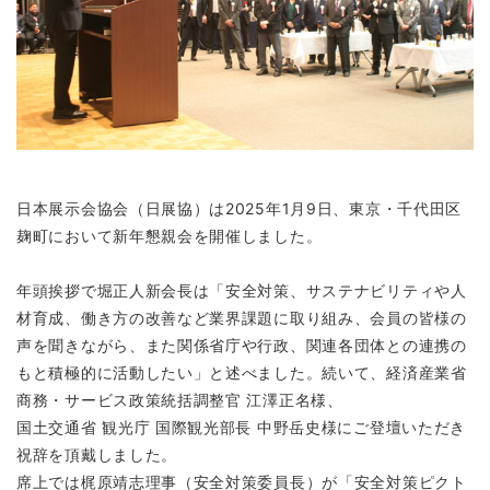
日本展示会協会（日展協）は2025年1月9日、東京・千代田区
麹町において新年懇親会を開催しました。
年頭挨拶で堀正人新会長は「安全対策、サステナビリティや人
材育成、働き方の改善など業界課題に取り組み、会員の皆様の
声を聞きながら、また関係省庁や行政、関連各団体との連携の
もと積極的に活動したい」と述べました。続いて、経済産業省
商務・サービス政策統括調整官 江澤正名様、
国土交通省 観光庁 国際観光部長 中野岳史様にご登壇いただき
祝辞を頂戴しました。
席上では梶原靖志理事（安全対策委員長）が「安全対策ピクト