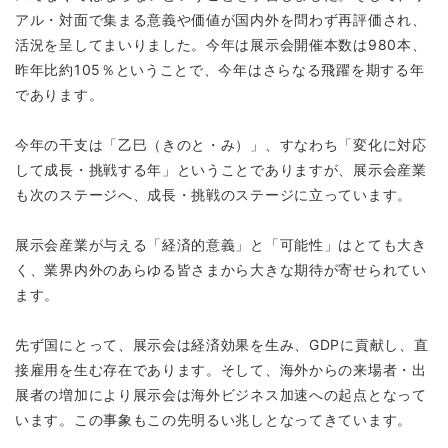
アル・対面で集まる意義や価値が国内外を問わず再評価され、
活況を呈してまいりました。今年は展示会開催本数は980本、
昨年比約105％ということで、今年はさらなる飛躍を期する年
であります。
今年の干支は「乙巳（きのと・み）」、すなわち「変化に対応
して成長・挑戦する年」ということでありますが、展示会産業
も次のステージへ、成長・挑戦のステージに立っています。
展示会産業が与える「経済的意義」と「可能性」はとても大き
く、業界内外のあらゆる皆さまから大きな期待が寄せられてい
ます。
先ず国にとって、展示会は経済効果を生み、GDPに貢献し、直
接雇用を生む存在であります。そして、海外からの来場者・出
展者の増加により展示会は海外ビジネス加速への起点となって
います。この事象もこの先明るい兆しとなってきています。