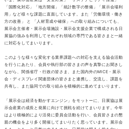
「国際化対応」「地方開催」「統計数字の整備」「展示会場利
用」など様々な課題に直面しています。また「労働環境・働き
方の改善」 と 「人材育成や確保」への取り組みについても、
展示会主催者・展示会場施設・展示会支援企業で構成される日
展協の強みを利用してそれぞれ領域の専門である皆さまと一緒
に対応をしてまいります。
このような様々な変化する業界課題への対応を支える協会活動
を行うにあたり、会員や執行部の皆さまの声を真摯にお聞きし
ながら、関係省庁・行政の皆さま、また国内外のMICE・展示
会・ディスプレイ関連団体の皆さまと連携し、交流し、課題を
共有し、また協同での取り組みを積極的に進めてまいります。
「展示会は経済を動かすエンジン」をモットーに、日展協は展
示会産業の成長と発展に向けて挑戦を続けてまいります。今年
はより積極的により活発に委員会活動を行い、会員皆さまの懇
親の機会をより多く開催してまいりたく思っています。展示会