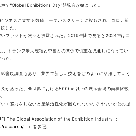
obal Exhibitions Day”懇親会が始まった。
示会ビジネスに関する数値データがスクリーンに投影され、コロナ前
比較した。
いファクトが次々と披露された。2019年比で見ると2024年はコ
ては、トランプ米大統領と中国との関係で慎重な見通しになってい
だった。
る影響度調査もあり、業界で新しい技術をどのように活用していく
及があった。全世界における5000㎡以上の展示会場の面積比較
い。
ていく努力をしないと産業活性化が図られないのではないかとの提
Global Association of the Exhibition Industry ：
s/research/
）を参照。