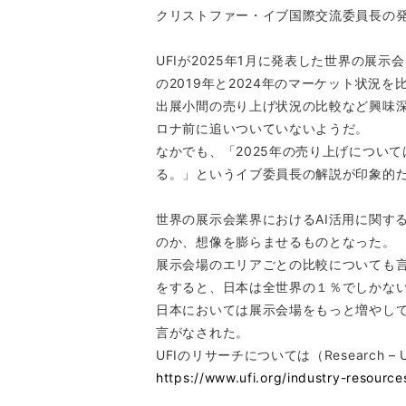
クリストファー・イブ国際交流委員長の発声で"Gl
UFIが2025年1月に発表した世界の展
の2019年と2024年のマーケット状況を
出展小間の売り上げ状況の比較など興味深
ロナ前に追いついていないようだ。
なかでも、「2025年の売り上げについ
る。」というイブ委員長の解説が印象的
世界の展示会業界におけるAI活用に関す
のか、想像を膨らませるものとなった。
展示会場のエリアごとの比較についても言
をすると、日本は全世界の１％でしかな
日本においては展示会場をもっと増やし
言がなされた。
UFIのリサーチについては（Research – UFI The 
https://www.ufi.org/industry-resource