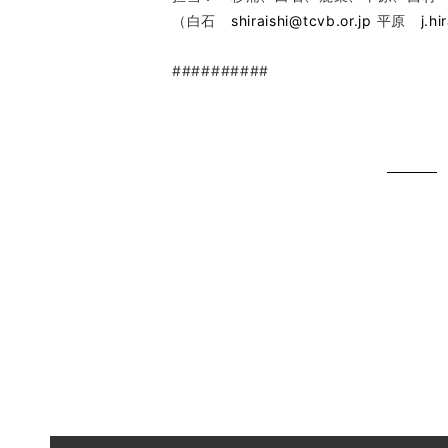
（白石
shiraishi@tcvb.or.jp
平原
j.h
##########