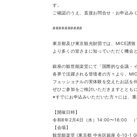
す。
ご確認のうえ、直接お問合せ・お申込み
##########
東京都及び東京観光財団では、MICE誘
より多くの皆さまに知っていただく機会と
銀座の観世能楽堂にて「国際的な会議・
各界で活躍される登壇者の方々より、MI
フェッショナルの実体験を交えたお話を
ぜひご参加をご検討いただきますととも
※すでにお申込みいただいた方々には、
【開催日時】
令和8年2月4日（水）14:00〜16:00 （
【会場】
観世能楽堂 (東京都 中央区銀座 6-10-1 GI