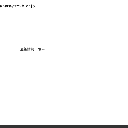
irahara@tcvb.or.jp
）
最新情報一覧へ