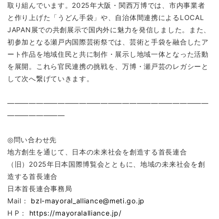
取り組んでいます。2025年大阪・関西万博では、市内事業者
と作り上げた「うどん手袋」や、自治体間連携によるLOCAL
JAPAN展での共創展示で国内外に魅力を発信しました。また、
初参加となる瀬戸内国際芸術祭では、芸術と手袋を融合したア
ート作品を地域住民と共に制作・展示し地域一体となった活動
を展開。これら官民連携の挑戦を、万博・瀬戸芸のレガシーと
して次へ繋げていきます。
――――――――――――――――――――――――――――
――――――――
◎問い合わせ先
地方創生を通じて、日本の未来社会を創造する首長連合
（旧）2025年日本国際博覧会とともに、地域の未来社会を創
造する首長連合
日本首長連合事務局
Mail：
bzl-mayoral_alliance@meti.go.jp
H P：
https://mayoralalliance.jp/