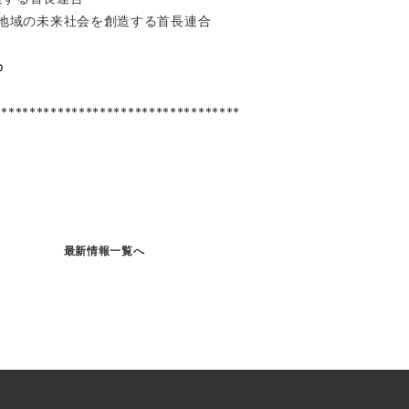
、地域の未来社会を創造する首長連合
p
***********************************
最新情報一覧へ