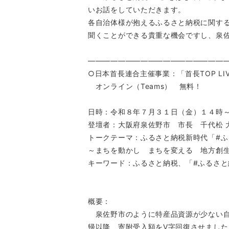
いお話をしていただきます。
各自治体様が抱えるふるさと納税に関す
聞くことができる貴重な機会ですし、泉
――――――――――――――――――
○日本首長連合主催事業：「首長TOP LIVE
オンライン（Teams） 無料！
日時：令和８年７月３１日（金）１４時
登壇者：大阪府泉佐野市 市長 千代松 
トークテーマ：ふるさと納税新時代「#
～まちを動かし まちを変える 地方創
キーワード：ふるさと納税、「#ふるさと
概要：
泉佐野市のように特産品資源が少ない自
帰以降、寄附受入額をV字回復させまし