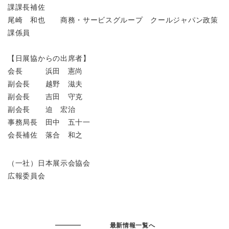
課課長補佐
尾崎 和也 商務・サービスグループ クールジャパン政策
課係員
【日展協からの出席者】
会長 浜田 憲尚
副会長 越野 滋夫
副会長 吉田 守克
副会長 迫 宏治
事務局長 田中 五十一
会長補佐 落合 和之
（一社）日本展示会協会
広報委員会
最新情報一覧へ