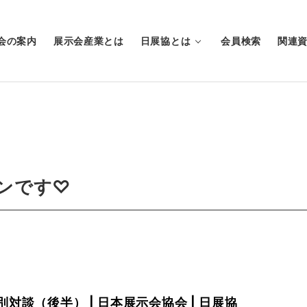
会の案内
展示会産業とは
日展協とは
会員検索
関連
ュンです♡
特別対談（後半） | 日本展示会協会 | 日展協