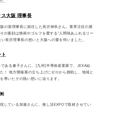
した。
ックス大阪 理事長
ス大阪の新理事長に就任した長沢伸幸さん。業界注目の展
その素顔は映画やゴルフを愛する“人間味あふれるリー
ない長沢理事長の想いと大阪への愛を伺いました。
ント
である兼子さんに、[九州]半導体産業展で、JEXA結
た！ 地方開催展の立ち上げにゼロから挑戦し、地域と
功を導いたその熱い想いに迫ります。
n㈱
現している加瀬さんに、推し活EXPOで取材させてい