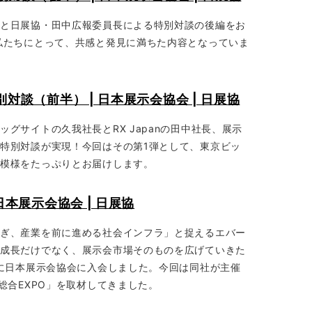
長と日展協・田中広報委員長による特別対談の後編をお
私たちにとって、共感と発見に満ちた内容となっていま
特別対談（前半） | 日本展示会協会 | 日展協
グサイトの久我社長とRX Japanの田中社長、展示
特別対談が実現！今回はその第1弾として、東京ビッ
の模様をたっぷりとお届けします。
 日本展示会協会 | 日展協
なぎ、産業を前に進める社会インフラ」と捉えるエバー
業成長だけでなく、展示会市場そのものを広げていきた
年に日本展示会協会に入会しました。今回は同社が主催
総合EXPO」を取材してきました。