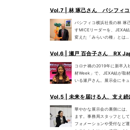
Vol.7 | 林 琢己さん パシフ
パシフィコ横浜社長の林 琢
すMICEリーダーを、JEX
変えた「みらいの種」とは…
Vol.6 | 瀬戸 百合子さん RX Ja
コロナ禍の2019年に新卒
材Week」で、JEXA結
いる瀬戸さん。展示会にキュ
Vol.5 | 未来を届ける人、支
華やかな展示会の裏側には、
ます。事務局スタッフとして
フォメーションや受付など運