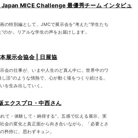
an MICE Challenge 最優秀チーム インタビュ
画の特別編として、JMCで展示会を“考えた”学生たち
た”のか。リアルな学生の声をお届けします。
日本展示会協会 | 日展協
展示会の仕事が、いまや人生のど真ん中に。世界中のワ
推し活”のような情熱で、心が動く場をつくり続ける。
会いを生み出していく。
ビ大阪エクスプロ・中西さん
“触れて・体験して・納得する”。五感で伝える展示、実
―社会の変化と真正面から向き合いながら、「必要とさ
者の矜持に、思わずキュン。