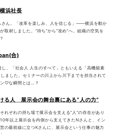
ィコ横浜社長
己さん。「改革を楽しみ、人を信じる」――横浜を動か
A結が取材しました。“待ち”から“攻め”へ。組織の空気を
？
pan(合)
入社し、「社会人 人生のすべて」ともいえる「高機能素
が取材しました。セミナーの川上から川下までを担当されて
ン♡な瞬間とは…？
え続ける人 展示会の舞台裏にある“人の力”
それぞれの持ち場で展示会を支える“人”の存在があり
10年以上展示会を内側から支えてきたNさんと、イン
営の最前線に立つKさんに、展示会という仕事の魅力