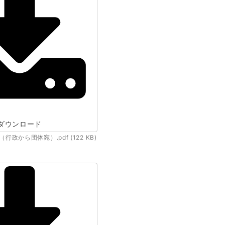
ダウンロード
政から団体宛）.pdf (122 KB)