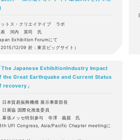
由
カットス・クリエイテイブ ラボ
代表 河内 英司 氏
apan Exhibition Forumにて
2015/12/09 於：東京ビッグサイト）
The Japanese ExhibitionIndustry Impact
f the Great Earthquake and Current Status
f recovery」
元 日本貿易振興機構 展示事業部長
元 日展協 国際化推進委員
現 幕張メッセ特別参与 寺澤 義親 氏
8th UFI Congress, Asia/Pacific Chapter meetingに
て