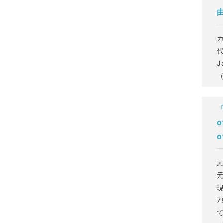
J
（
「
o
o
7