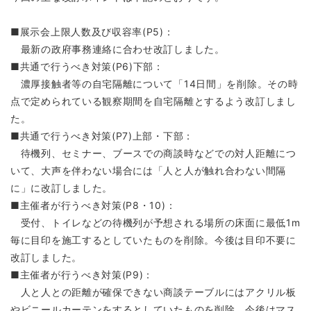
■展示会上限人数及び収容率(P5)：
最新の政府事務連絡に合わせ改訂しました。
■共通で行うべき対策(P6)下部：
濃厚接触者等の自宅隔離について「14日間」を削除。その時
点で定められている観察期間を自宅隔離とするよう改訂しまし
た。
■共通で行うべき対策(P7)上部・下部：
待機列、セミナー、ブースでの商談時などでの対人距離につ
いて、大声を伴わない場合には「人と人が触れ合わない間隔
に」に改訂しました。
■主催者が行うべき対策(P8・10)：
受付、トイレなどの待機列が予想される場所の床面に最低1m
毎に目印を施工するとしていたものを削除。今後は目印不要に
改訂しました。
■主催者が行うべき対策(P9)：
人と人との距離が確保できない商談テーブルにはアクリル板
やビニールカーテンをするとしていたものを削除。今後はマス