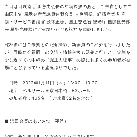
当日は日展協 浜田憲尚会長の年頭挨拶のあと、ご来賓として自
由民主党 展示会産業議員連盟会長 甘利明様、経済産業省 商
務・サービス審議官 茂木正様、国土交通省 観光庁 国際観光部
長 星野光明様にご登壇いただき祝辞を頂戴しました。
乾杯後にはご来賓との記念撮影、新会員のご紹介を行いました
が、同時に会員同士の交流・情報交換も活発に行われ、定刻を
少し過ぎての中締め（堀正人理事）の際にも多くの参加者が会
場にとどまっている盛況ぶりでした。
日時：2023年1月11日（木）18:00～19:30
場所：ベルサール東京日本橋 B2ホール
参加者数：465名 [ ご来賓32名を含む ]
■ 浜田会長のあいさつ（要旨）
皆様、新年明けましておめでとうございます。