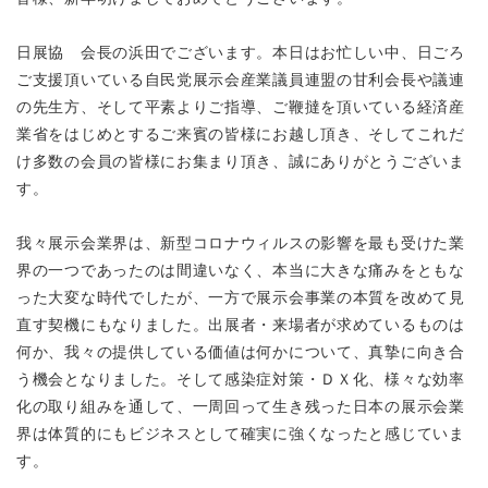
日展協 会長の浜田でございます。本日はお忙しい中、日ごろ
ご支援頂いている自民党展示会産業議員連盟の甘利会長や議連
の先生方、そして平素よりご指導、ご鞭撻を頂いている経済産
業省をはじめとするご来賓の皆様にお越し頂き、そしてこれだ
け多数の会員の皆様にお集まり頂き、誠にありがとうございま
す。
我々展示会業界は、新型コロナウィルスの影響を最も受けた業
界の一つであったのは間違いなく、本当に大きな痛みをともな
った大変な時代でしたが、一方で展示会事業の本質を改めて見
直す契機にもなりました。出展者・来場者が求めているものは
何か、我々の提供している価値は何かについて、真摯に向き合
う機会となりました。そして感染症対策・ＤＸ化、様々な効率
化の取り組みを通して、一周回って生き残った日本の展示会業
界は体質的にもビジネスとして確実に強くなったと感じていま
す。