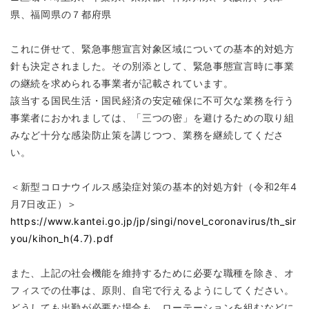
県、福岡県の７都府県
これに併せて、緊急事態宣言対象区域についての基本的対処方
針も決定されました。その別添として、緊急事態宣言時に事業
の継続を求められる事業者が記載されています。
該当する国民生活・国民経済の安定確保に不可欠な業務を行う
事業者におかれましては、「三つの密」を避けるための取り組
みなど十分な感染防止策を講じつつ、業務を継続してくださ
い。
＜新型コロナウイルス感染症対策の基本的対処方針（令和2年4
月7日改正）＞
https://www.kantei.go.jp/jp/singi/novel_coronavirus/th_sir
you/kihon_h(4.7).pdf
また、上記の社会機能を維持するために必要な職種を除き、オ
フィスでの仕事は、原則、自宅で行えるようにしてください。
どうしても出勤が必要な場合も、ローテーションを組むなどに