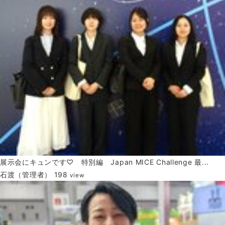
展示会にキュンです♡ 特別編 Japan MICE Challenge 最...
石渡（管理者）
198
view